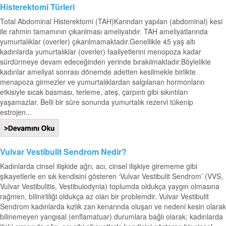
Histerektomi Türleri
Total Abdominal Histerektomi (TAH)Karından yapılan (abdominal) kesi
ile rahmin tamamının çıkarılması ameliyatıdır. TAH ameliyatlarında
yumurtalıklar (overler) çıkarılmamaktadır.Genellikle 45 yaş altı
kadınlarda yumurtalıklar (overler) faaliyetlerini menopoza kadar
sürdürmeye devam edeceğinden yerinde bırakılmaktadır.Böylelikle
kadınlar ameliyat sonrası dönemde adetten kesilmekle birlikte
menapoza girmezler ve yumurtalıklardan salgılanan hormonların
etkisiyle sıcak basması, terleme, ateş, çarpıntı gibi sıkıntıları
yaşamazlar. Belli bir süre sonunda yumurtalık rezervi tükenip
estrojen...
Vulvar Vestibulit Sendrom Nedir?
Kadınlarda cinsel ilişkide ağrı, acı, cinsel ilişkiye girememe gibi
şikayetlerle en sık kendisini gösteren ‘Vulvar Vestibulit Sendrom’ (VVS,
Vulvar Vestibulitis, Vestibulodynia) toplumda oldukça yaygın olmasına
rağmen, bilinirliliği oldukça az olan bir problemdir. Vulvar Vestibulit
Sendrom kadınlarda kızlık zarı kenarında oluşan ve nedeni kesin olarak
bilinemeyen yangısal (enflamatuar) durumlara bağlı olarak; kadınlarda