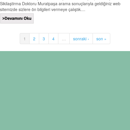
Sikilaştirma Doktoru Muratpaşa arama sonuçlarıyla geldiğiniz web
sitemizde sizlere ön bilgileri vermeye çalıştık....
1
2
3
4
…
sonraki ›
son »