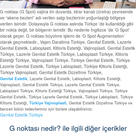
G noktası (G Spot) vajina ön duvarda, idrar kanalı (üretra) çevresinde
ve “skene bezleri” adı verilen salgı bezlerinin yoğunlaştığı bölgeye
verilen isimdir. Dolayısıyla G noktası aslında Türkçe ’de kullanıldığı gibi
bir nokta değil, bir bölgenin ismidir. Bu nedenle İngilizce ’de ‘G Spot’
olarak geçer. G noktası büyütme işlemi de ‘G Spot Augmentation’
olarak geçmektedir., Vajen Daraltma Türkiye, Genital Estetik, Lazerle
Genital Estetik, Labioplasti, Klitoris Estetiği, Vajinoplasti, Genital Estetik
Türkiye, Lazerle Genital Estetik Türkiye, Labioplasti Türkiye, Klitoris
Estetiği Türkiye, Vajinoplasti Türkiye, Türkiye Genital Estetik, Türkiye
Lazerle Genital Estetik, Türkiye Labioplasti, Türkiye Klitoris Estetiği,
Türkiye Vajinoplasti, Genital Estetik Düzeltme Türkiye,
Genital Estetik
, Lazerle Genital Estetik, Labioplasti, Klitoris Estetiği,
Vajinoplasti, Genital Estetik Türkiye, Lazerle Genital Estetik Türkiye,
Labioplasti Türkiye, Klitoris Estetiği Türkiye, Vajinoplasti Türkiye, Türkiye
Genital Estetik, Türkiye Lazerle Genital Estetik, Türkiye Labioplasti, Türkiye
Klitoris Estetiği,
Türkiye Vajinoplasti
, Genital Estetik Düzeltme Türkiye ve
benzeri bütün tedavilerimiz için bizlere ulaşabilirsiniz.
Genital Estetik Türkiye
G noktası nedir? ile ilgili diğer içerikler