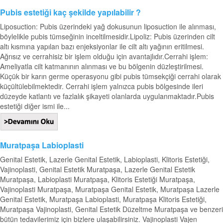
Pubis estetiği kaç şekilde yapılabilir ?
Liposuction: Pubis üzerindeki yağ dokusunun liposuction ile alınması,
böylelikle pubis tümseğinin inceltilmesidir.Lipoliz: Pubis üzerinden cilt
altı kısmına yapılan bazı enjeksiyonlar ile cilt altı yağının eritilmesi.
Ağrısız ve cerrahisiz bir işlem olduğu için avantajlıdır.Cerrahi işlem:
Ameliyatla cilt katmanının alınması ve bu bölgenin düzleştirilmesi.
Küçük bir karın germe operasyonu gibi pubis tümsekçiği cerrahi olarak
küçültülebilmektedir. Cerrahi işlem yalnızca pubis bölgesinde ileri
düzeyde katlantı ve fazlalık şikayeti olanlarda uygulanmaktadır.Pubis
estetiği diğer ismi ile...
Muratpaşa Labioplasti
Genital Estetik, Lazerle Genital Estetik, Labioplasti, Klitoris Estetiği,
Vajinoplasti, Genital Estetik Muratpaşa, Lazerle Genital Estetik
Muratpaşa, Labioplasti Muratpaşa, Klitoris Estetiği Muratpaşa,
Vajinoplasti Muratpaşa, Muratpaşa Genital Estetik, Muratpaşa Lazerle
Genital Estetik, Muratpaşa Labioplasti, Muratpaşa Klitoris Estetiği,
Muratpaşa Vajinoplasti, Genital Estetik Düzeltme Muratpaşa ve benzeri
bütün tedavilerimiz için bizlere ulaşabilirsiniz. Vajinoplasti Vajen