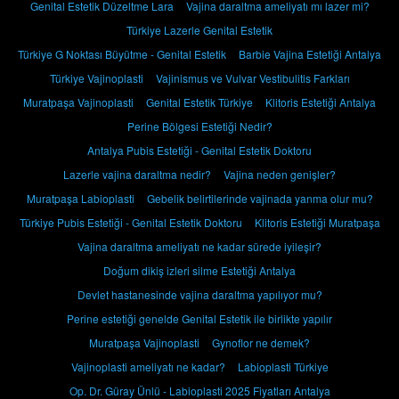
Genital Estetik Düzeltme Lara
Vajina daraltma ameliyatı mı lazer mi?
Türkiye Lazerle Genital Estetik
Türkiye G Noktası Büyütme - Genital Estetik
Barbie Vajina Estetiği Antalya
Türkiye Vajinoplasti
Vajinismus ve Vulvar Vestibulitis Farkları
Muratpaşa Vajinoplasti
Genital Estetik Türkiye
Klitoris Estetiği Antalya
Perine Bölgesi Estetiği Nedir?
Antalya Pubis Estetiği - Genital Estetik Doktoru
Lazerle vajina daraltma nedir?
Vajina neden genişler?
Muratpaşa Labioplasti
Gebelik belirtilerinde vajinada yanma olur mu?
Türkiye Pubis Estetiği - Genital Estetik Doktoru
Klitoris Estetiği Muratpaşa
Vajina daraltma ameliyatı ne kadar sürede iyileşir?
Doğum dikiş izleri silme Estetiği Antalya
Devlet hastanesinde vajina daraltma yapılıyor mu?
Perine estetiği genelde Genital Estetik ile birlikte yapılır
Muratpaşa Vajinoplasti
Gynoflor ne demek?
Vajinoplasti ameliyatı ne kadar?
Labioplasti Türkiye
Op. Dr. Güray Ünlü - Labioplasti 2025 Fiyatları Antalya