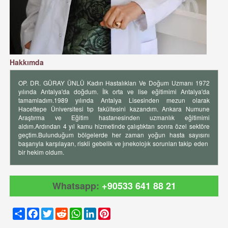
Hakkımda
OP. DR. GÜRAY ÜNLÜ Kadın Hastalıkları Ve Doğum Uzmanı 1972
yılında Antalya'da doğdum. İlk orta ve lise eğitimimi Antalya'da
tamamladım.1989 yılında Antalya Lisesinden mezun olarak
Hacettepe Üniversitesi tıp fakültesini kazandım. Ankara Numune
Araştırma ve Eğitim hastanesinden uzmanlık eğitimimi
aldım.Ardından 4 yıl kamu hizmetinde çalıştıktan sonra özel sektöre
geçtim.Bulunduğum bölgelerde her zaman yoğun hasta sayısını
başarıyla karşılayan, riskli gebelik ve jınekolojık sorunları takip eden
bir hekim oldum.
Whatsapp:
+90533 641 88 21
Share
Facebook
Twitter
Reddit
WhatsApp
LinkedIn
Pinterest