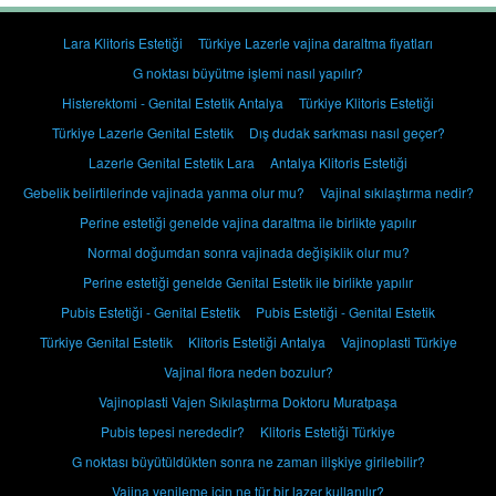
Lara Klitoris Estetiği
Türkiye Lazerle vajina daraltma fiyatları
G noktası büyütme işlemi nasıl yapılır?
Histerektomi - Genital Estetik Antalya
Türkiye Klitoris Estetiği
Türkiye Lazerle Genital Estetik
Dış dudak sarkması nasıl geçer?
Lazerle Genital Estetik Lara
Antalya Klitoris Estetiği
Gebelik belirtilerinde vajinada yanma olur mu?
Vajinal sıkılaştırma nedir?
Perine estetiği genelde vajina daraltma ile birlikte yapılır
Normal doğumdan sonra vajinada değişiklik olur mu?
Perine estetiği genelde Genital Estetik ile birlikte yapılır
Pubis Estetiği - Genital Estetik
Pubis Estetiği - Genital Estetik
Türkiye Genital Estetik
Klitoris Estetiği Antalya
Vajinoplasti Türkiye
Vajinal flora neden bozulur?
Vajinoplasti Vajen Sıkılaştırma Doktoru Muratpaşa
Pubis tepesi nerededir?
Klitoris Estetiği Türkiye
G noktası büyütüldükten sonra ne zaman ilişkiye girilebilir?
Vajina yenileme için ne tür bir lazer kullanılır?