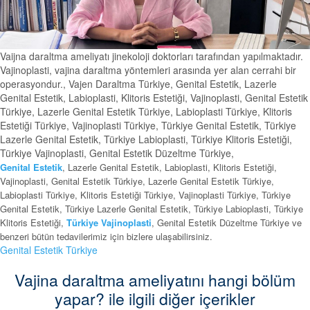
Vaijna daraltma ameliyatı jinekoloji doktorları tarafından yapılmaktadır.
Vajinoplasti, vajina daraltma yöntemleri arasında yer alan cerrahi bir
operasyondur., Vajen Daraltma Türkiye, Genital Estetik, Lazerle
Genital Estetik, Labioplasti, Klitoris Estetiği, Vajinoplasti, Genital Estetik
Türkiye, Lazerle Genital Estetik Türkiye, Labioplasti Türkiye, Klitoris
Estetiği Türkiye, Vajinoplasti Türkiye, Türkiye Genital Estetik, Türkiye
Lazerle Genital Estetik, Türkiye Labioplasti, Türkiye Klitoris Estetiği,
Türkiye Vajinoplasti, Genital Estetik Düzeltme Türkiye,
Genital Estetik
, Lazerle Genital Estetik, Labioplasti, Klitoris Estetiği,
Vajinoplasti, Genital Estetik Türkiye, Lazerle Genital Estetik Türkiye,
Labioplasti Türkiye, Klitoris Estetiği Türkiye, Vajinoplasti Türkiye, Türkiye
Genital Estetik, Türkiye Lazerle Genital Estetik, Türkiye Labioplasti, Türkiye
Klitoris Estetiği,
Türkiye Vajinoplasti
, Genital Estetik Düzeltme Türkiye ve
benzeri bütün tedavilerimiz için bizlere ulaşabilirsiniz.
Genital Estetik Türkiye
Vajina daraltma ameliyatını hangi bölüm
yapar? ile ilgili diğer içerikler