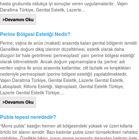
hasta grubunda oldukça iyi sonuçlar veren uygulamalardır., Vajen
Daraltma Türkiye, Genital Estetik, Lazerle...
Perine Bölgesi Estetiği Nedir?
Perine; vajina ile anüs (makad) arasında kalan genital bölgenin ismidir.
Genellikle doğum dikiş izlerinin düzeltilmesi, estetik olarak daha
düzgün bir hale getirilmesi ‘perineoplasti’ yani ‘perine bölgesi estetiği’
olarak bilinmektedir. Ancak doğum yapmamışlara da ‘perine’ adı
verilen vajina ile anüs arasında katlantılar, cilt fazlalık ve kırışıklıkları
nedeniyle perineoplasti (perine bölgesi estetiği) yapılabilmektedir,
Vajen Daraltma Türkiye, Genital Estetik, Lazerle Genital Estetik,
Labioplasti, Klitoris Estetiği, Vajinoplasti, Genital Estetik Türkiye,
Lazerle Genital Estetik Türkiye,...
Pubis tepesi nerededir?
“Mons pubis” kasığın hemen alt bölgesindeki yüksek ve üzeri kıllarla
örtülü bir alanın ismidir. Bazı kadınlar pubis üzeri tümsekcikten rahatsız
olabilirler. Özellikle bikini, mayo giyme sırasında dışarıdan belirgin hale