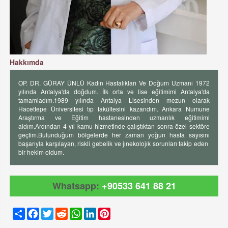
Hakkımda
OP. DR. GÜRAY ÜNLÜ Kadın Hastalıkları Ve Doğum Uzmanı 1972
yılında Antalya'da doğdum. İlk orta ve lise eğitimimi Antalya'da
tamamladım.1989 yılında Antalya Lisesinden mezun olarak
Hacettepe Üniversitesi tıp fakültesini kazandım. Ankara Numune
Araştırma ve Eğitim hastanesinden uzmanlık eğitimimi
aldım.Ardından 4 yıl kamu hizmetinde çalıştıktan sonra özel sektöre
geçtim.Bulunduğum bölgelerde her zaman yoğun hasta sayısını
başarıyla karşılayan, riskli gebelik ve jınekolojık sorunları takip eden
bir hekim oldum.
Whatsapp:
+90533 641 88 21
Share
Facebook
Twitter
Reddit
WhatsApp
LinkedIn
Pinterest