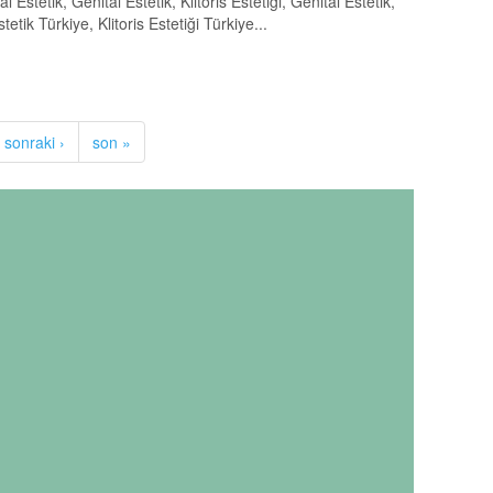
 Estetik, Genital Estetik, Klitoris Estetiği, Genital Estetik,
etik Türkiye, Klitoris Estetiği Türkiye...
sonraki ›
son »