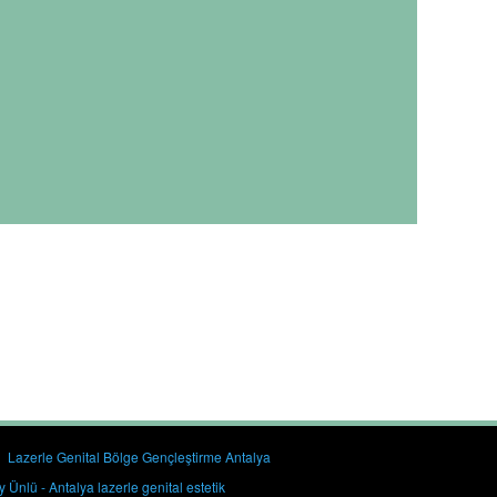
Lazerle Genital Bölge Gençleştirme Antalya
 Ünlü - Antalya lazerle genital estetik