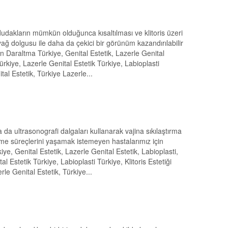
 dudakların mümkün olduğunca kısaltılması ve klitoris üzeri
 yağ dolgusu ile daha da çekici bir görünüm kazandırılabilir
en Daraltma Türkiye, Genital Estetik, Lazerle Genital
 Türkiye, Lazerle Genital Estetik Türkiye, Labioplasti
ital Estetik, Türkiye Lazerle...
 da ultrasonografi dalgaları kullanarak vajina sıkılaştırma
eşme süreçlerini yaşamak istemeyen hastalarımız için
ye, Genital Estetik, Lazerle Genital Estetik, Labioplasti,
tal Estetik Türkiye, Labioplasti Türkiye, Klitoris Estetiği
rle Genital Estetik, Türkiye...