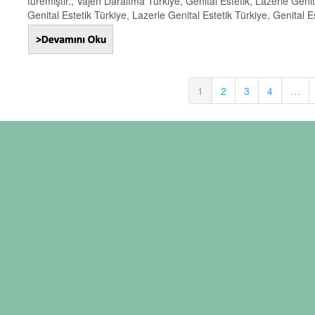
türemiştir., Vajen Daraltma Türkiye, Genital Estetik, Lazerle Genital
Genital Estetik Türkiye, Lazerle Genital Estetik Türkiye, Genital Est
1
2
3
4
…