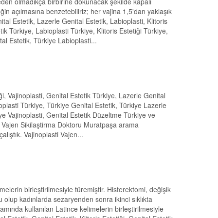
neden olmadıkça birbirine dokunacak şekilde kapalı
eğin açılmasına benzetebiliriz; her vajina 1,5'dan yaklaşık
al Estetik, Lazerle Genital Estetik, Labioplasti, Klitoris
tik Türkiye, Labioplasti Türkiye, Klitoris Estetiği Türkiye,
al Estetik, Türkiye Labioplasti...
iği, Vajinoplasti, Genital Estetik Türkiye, Lazerle Genital
noplasti Türkiye, Türkiye Genital Estetik, Türkiye Lazerle
kiye Vajinoplasti, Genital Estetik Düzeltme Türkiye ve
asti Vajen Sikilaştirma Doktoru Muratpaşa arama
lıştık. Vajinoplasti Vajen...
lerin birleştirilmesiyle türemiştir. Histerektomi, değişik
olup kadınlarda sezaryenden sonra ikinci sıklıkta
ında kullanılan Latince kelimelerin birleştirilmesiyle