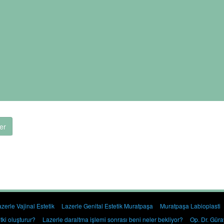
er
zerle Vajinal Estetik
Lazerle Genital Estetik Muratpaşa
Muratpaşa Labioplasti
tki oluşturur?
Lazerle daraltma işlemi sonrası beni neler bekliyor?
Op. Dr. Güray