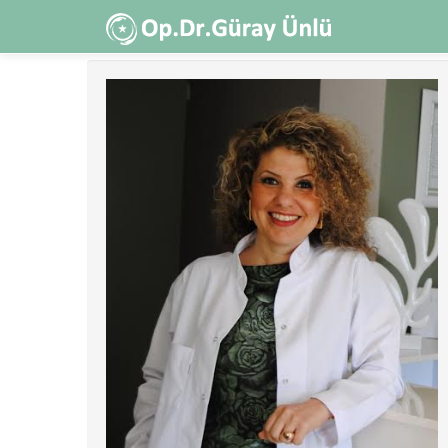
Ana
içeriğe
atla