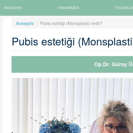
ANASAYFA
HAKKIMIZDA
TEDAVILE
Anasayfa
Pubis estetiği (Monsplasti) nedir?
Pubis estetiği (Monsplasti
Op.Dr. Güray Ü