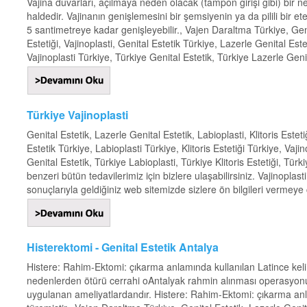
Vajina duvarları, açılmaya neden olacak (tampon girişi gibi) bir 
haldedir. Vajinanın genişlemesini bir şemsiyenin ya da pilili bir et
5 santimetreye kadar genişleyebilir., Vajen Daraltma Türkiye, Genit
Estetiği, Vajinoplasti, Genital Estetik Türkiye, Lazerle Genital Este
Vajinoplasti Türkiye, Türkiye Genital Estetik, Türkiye Lazerle Genit
Türkiye Vajinoplasti
Genital Estetik, Lazerle Genital Estetik, Labioplasti, Klitoris Estet
Estetik Türkiye, Labioplasti Türkiye, Klitoris Estetiği Türkiye, Vaji
Genital Estetik, Türkiye Labioplasti, Türkiye Klitoris Estetiği, Tür
benzeri bütün tedavilerimiz için bizlere ulaşabilirsiniz. Vajinopl
sonuçlarıyla geldiğiniz web sitemizde sizlere ön bilgileri vermeye ça
Histerektomi - Genital Estetik Antalya
Histere: Rahim-Ektomi: çıkarma anlamında kullanılan Latince kelime
nedenlerden ötürü cerrahi oAntalyak rahmin alınması operasyonu 
uygulanan ameliyatlardandır. Histere: Rahim-Ektomi: çıkarma anlam