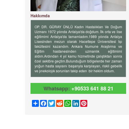
Hakkımda
OP. DR. GÜRAY ÜNLÜ Kadın Hastalıkları Ve Doğum
Uzmanı 1972 yılında Antalya'da doğdum. İlk orta ve lise
eğitimimi Antalya'da tamamladım.1989 yılında Antalya
Lisesinden mezun olarak Hacettepe Üniversitesi tıp
fakültesini kazandım. Ankara Numune Araştırma ve
Eğitim hastanesinden uzmanlık eğitimimi
aldım.Ardından 4 yıl kamu hizmetinde çalıştıktan sonra
özel sektöre geçtim.Bulunduğum bölgelerde her zaman
yoğun hasta sayısını başarıyla karşılayan, riskli gebelik
ve jınekolojık sorunları takip eden bir hekim oldum.
Whatsapp:
+90533 641 88 21
Share
Facebook
Twitter
Reddit
WhatsApp
LinkedIn
Pinterest