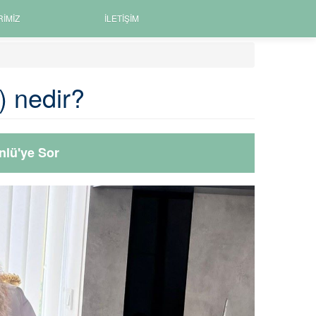
RIMIZ
İLETIŞIM
) nedir?
nlü'ye Sor