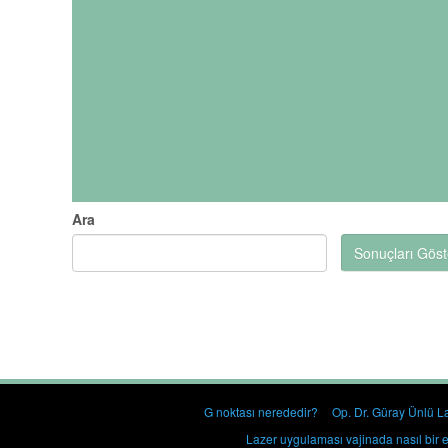
Ara
Sonuçları Göst
G noktası nerededir?
Op. Dr. Güray Ünlü La
Lazer uygulaması vajinada nasıl bir e