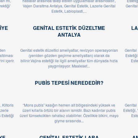
ndan mı,
hastalar arasında talep edilen uygulamalar arasındadır.,
Estetiğ
ektiği’
Vajen Daraltma Antalya, Genital Estetik, Lazerle Genital
Genital
Estetik, Labioplasti,...
IYE
GENITAL ESTETIK DÜZELTME
LA
ANTALYA
’den
Genital estetik düzeltici ameliyatlar, revizyon operasyonları
Genital 
ltılması
(yeniden gözden geçirme ameliyatları) olarak da
Estetiği
ni içerir.
bilinir.Vajina estetiği ile ilgili ameliyatlar tüm dünyada hızla
Este
yaygınlaşıyor. Maalesef...
PUBIS TEPESI NEREDEDIR?
 Klitoris
“Mons pubis” kasığın hemen alt bölgesindeki yüksek ve
Genital 
azerle
üzeri kıllarla örtülü bir alanın ismidir. Bazı kadınlar pubis
Estetiği,
 Estetiği
üzeri tümsekcikten rahatsız olabilirler. Özellikle bikini, mayo
Este
giyme sırasında...
YE
GENITAL ESTETIK LARA
A