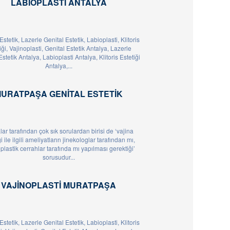
LABIOPLASTI ANTALYA
Estetik, Lazerle Genital Estetik, Labioplasti, Klitoris
iği, Vajinoplasti, Genital Estetik Antalya, Lazerle
Estetik Antalya, Labioplasti Antalya, Klitoris Estetiği
Antalya,...
URATPAŞA GENITAL ESTETIK
ar tarafından çok sık sorulardan birisi de ‘vajina
i ile ilgili ameliyatların jinekologlar tarafından mı,
plastik cerrahlar tarafında mı yapılması gerektiği’
sorusudur...
VAJINOPLASTI MURATPAŞA
Estetik, Lazerle Genital Estetik, Labioplasti, Klitoris