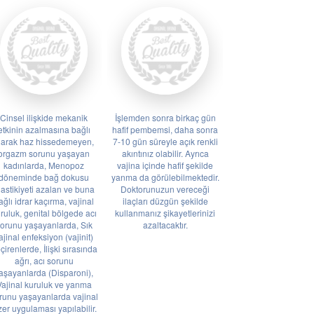
Cinsel ilişkide mekanik
İşlemden sonra birkaç gün
etkinin azalmasına bağlı
hafif pembemsi, daha sonra
larak haz hissedemeyen,
7-10 gün süreyle açık renkli
orgazm sorunu yaşayan
akıntınız olabilir. Ayrıca
kadınlarda, Menopoz
vajina içinde hafif şekilde
döneminde bağ dokusu
yanma da görülebilmektedir.
lastikiyeti azalan ve buna
Doktorunuzun vereceği
ağlı idrar kaçırma, vajinal
ilaçları düzgün şekilde
ruluk, genital bölgede acı
kullanmanız şikayetlerinizi
orunu yaşayanlarda, Sık
azaltacaktır.
ajinal enfeksiyon (vajinit)
çirenlerde, İlişki sırasında
ağrı, acı sorunu
aşayanlarda (Disparoni),
Vajinal kuruluk ve yanma
runu yaşayanlarda vajinal
zer uygulaması yapılabilir.