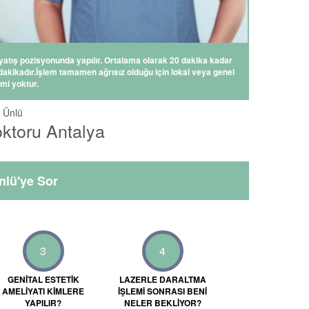
atış pozisyonunda yapılır. Ortalama olarak 20 dakika kadar
 dakikadır.İşlem tamamen ağrısız olduğu için lokal veya genel
mi yoktur.
 Ünlü
oktoru Antalya
nlü'ye Sor
3
4
GENITAL ESTETIK
LAZERLE DARALTMA
AMELIYATI KIMLERE
IŞLEMI SONRASI BENI
YAPILIR?
NELER BEKLIYOR?