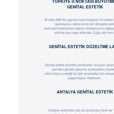
TÜRKIYE G NOKTASI BÜYÜTME
GENITAL ESTETIK
İlk defa ABD’de uygulanmaya başlayan G noktası
operasyonu, daha sonra tüm dünyada yank
bulmuştur.Kadınlarda orgazm fonksiyonunu sağla
edilmiş ana organ klitoristir. Çoğu otör hem.
GENITAL ESTETIK DÜZELTME L
Genital estetik düzeltici ameliyatlar, revizyon oper
(yeniden gözden geçirme ameliyatları) olara
bilinir.Vajina estetiği ile ilgili ameliyatlar tüm düny
yaygınlaşıyor. Maalesef...
ANTALYA GENITAL ESTETIK
Hastalar tarafından çok sık sorulardan birisi de 