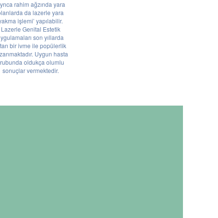
yrıca rahim ağzında yara
lanlarda da lazerle yara
yakma işlemi’ yapılabilir.
Lazerle Genital Estetik
ygulamaları son yıllarda
tan bir ivme ile popülerlik
zanmaktadır. Uygun hasta
rubunda oldukça olumlu
sonuçlar vermektedir.