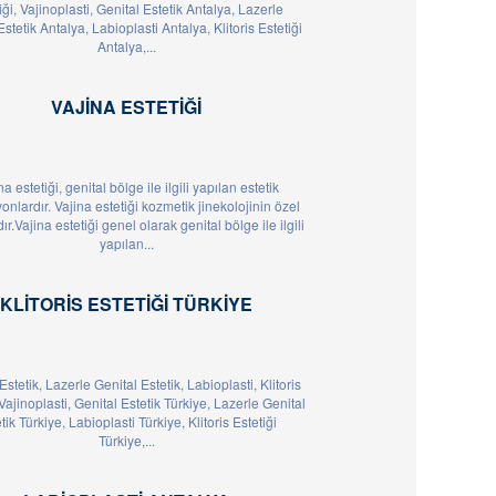
iği, Vajinoplasti, Genital Estetik Antalya, Lazerle
Estetik Antalya, Labioplasti Antalya, Klitoris Estetiği
Antalya,...
VAJINA ESTETIĞI
na estetiği, genital bölge ile ilgili yapılan estetik
nlardır. Vajina estetiği kozmetik jinekolojinin özel
dır.Vajina estetiği genel olarak genital bölge ile ilgili
yapılan...
KLITORIS ESTETIĞI TÜRKIYE
Estetik, Lazerle Genital Estetik, Labioplasti, Klitoris
 Vajinoplasti, Genital Estetik Türkiye, Lazerle Genital
tik Türkiye, Labioplasti Türkiye, Klitoris Estetiği
Türkiye,...