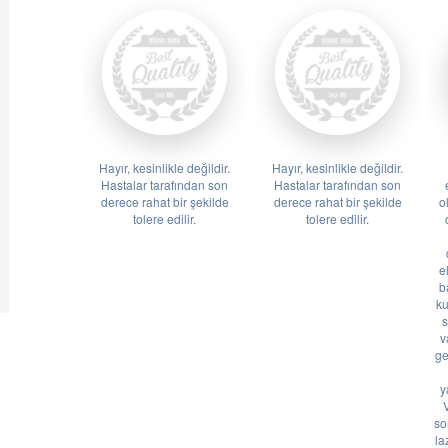
Hayır, kesinlikle değildir.
Hayır, kesinlikle değildir.
Hastalar tarafından son
Hastalar tarafından son
derece rahat bir şekilde
derece rahat bir şekilde
o
tolere edilir.
tolere edilir.
e
b
ku
s
v
ge
y
so
la