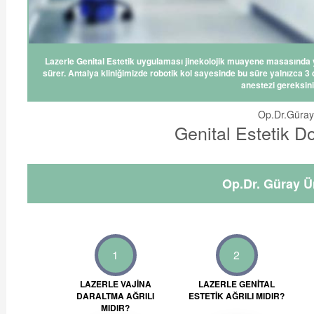
Lazerle Genital Estetik uygulaması jinekolojik muayene masasında y
sürer. Antalya kliniğimizde robotik kol sayesinde bu süre yalnızca 3
anestezi gereksini
Op.Dr.Güray
Genital Estetik D
Op.Dr. Güray Ü
1
2
LAZERLE VAJINA
LAZERLE GENITAL
DARALTMA AĞRILI
ESTETIK AĞRILI MIDIR?
MIDIR?