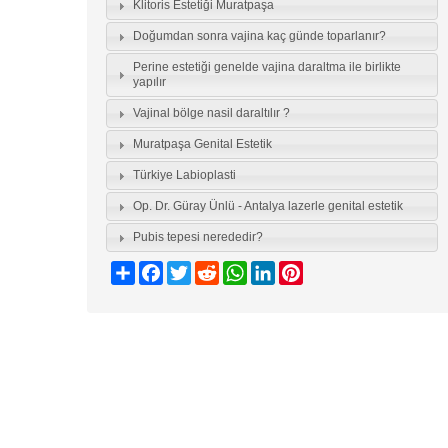
Klitoris Estetiği Muratpaşa
Doğumdan sonra vajina kaç günde toparlanır?
Perine estetiği genelde vajina daraltma ile birlikte
yapılır
Vajinal bölge nasil daraltılır ?
Muratpaşa Genital Estetik
Türkiye Labioplasti
Op. Dr. Güray Ünlü - Antalya lazerle genital estetik
Pubis tepesi nerededir?
Share
Facebook
Twitter
Reddit
WhatsApp
LinkedIn
Pinterest