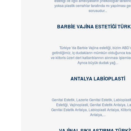
estetiği ile ilgili ameliyatların jinekologlar tarafı
yoksa plastik cerrahlar tarafında mı yapılması ger
sorusudur...
BARBIE VAJINA ESTETIĞI TÜRK
Türkiye 'da Barbie Vajina estetiği, bizim ABD
getirdiğimiz, iç dudakların mümkün olduğunca kısa
ve klitoris üzeri deri katlantılarının alınması işlemleri
Ayrıca büyük dudak yağ...
ANTALYA LABIOPLASTI
Genital Estetik, Lazerle Genital Estetik, Labioplasti,
Estetiği, Vajinoplasti, Genital Estetik Antalya, L
Genital Estetik Antalya, Labioplasti Antalya, Klitoris
Antalya,...
VAJINAL SIKILAŞTIRMA TÜRKI