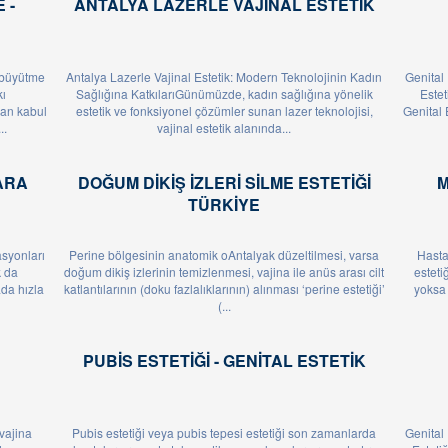
 -
ANTALYA LAZERLE VAJINAL ESTETIK
 büyütme
Antalya Lazerle Vajinal Estetik: Modern Teknolojinin Kadın
Genital 
ı
Sağlığına KatkılarıGünümüzde, kadın sağlığına yönelik
Estet
yan kabul
estetik ve fonksiyonel çözümler sunan lazer teknolojisi,
Genital 
..
vajinal estetik alanında...
ARA
DOĞUM DIKIŞ IZLERI SILME ESTETIĞI
M
TÜRKIYE
asyonları
Perine bölgesinin anatomik oAntalyak düzeltilmesi, varsa
Hastal
k da
doğum dikiş izlerinin temizlenmesi, vajina ile anüs arası cilt
estetiğ
ada hızla
katlantılarının (doku fazlalıklarının) alınması ‘perine estetiği’
yoksa 
(...
PUBIS ESTETIĞI - GENITAL ESTETIK
‘vajina
Pubis estetiği veya pubis tepesi estetiği son zamanlarda
Genital 