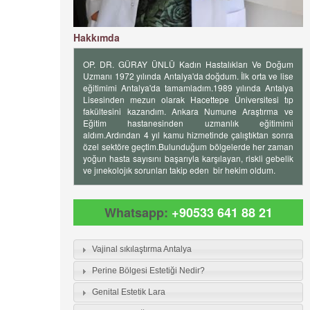
Hakkımda
OP. DR. GÜRAY ÜNLÜ Kadın Hastalıkları Ve Doğum
Uzmanı 1972 yılında Antalya'da doğdum. İlk orta ve lise
eğitimimi Antalya'da tamamladım.1989 yılında Antalya
Lisesinden mezun olarak Hacettepe Üniversitesi tıp
fakültesini kazandım. Ankara Numune Araştırma ve
Eğitim hastanesinden uzmanlık eğitimimi
aldım.Ardından 4 yıl kamu hizmetinde çalıştıktan sonra
özel sektöre geçtim.Bulunduğum bölgelerde her zaman
yoğun hasta sayısını başarıyla karşılayan, riskli gebelik
ve jınekolojık sorunları takip eden bir hekim oldum.
Whatsapp:
+90533 641 88 21
Vajinal sıkılaştırma Antalya
Perine Bölgesi Estetiği Nedir?
Genital Estetik Lara