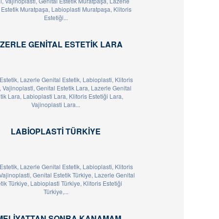
i, Vajinoplasti, Genital Estetik Muratpaşa, Lazerle
 Estetik Muratpaşa, Labioplasti Muratpaşa, Klitoris
Estetiği...
ZERLE GENITAL ESTETIK LARA
Estetik, Lazerle Genital Estetik, Labioplasti, Klitoris
, Vajinoplasti, Genital Estetik Lara, Lazerle Genital
tik Lara, Labioplasti Lara, Klitoris Estetiği Lara,
Vajinoplasti Lara...
LABIOPLASTI TÜRKIYE
Estetik, Lazerle Genital Estetik, Labioplasti, Klitoris
 Vajinoplasti, Genital Estetik Türkiye, Lazerle Genital
tik Türkiye, Labioplasti Türkiye, Klitoris Estetiği
Türkiye,...
MELIYATTAN SONRA KANAMAM