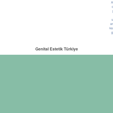
A
o
u
ar
ka
g
Genital Estetik Türkiye