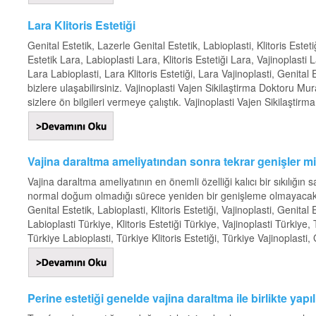
Lara Klitoris Estetiği
Genital Estetik, Lazerle Genital Estetik, Labioplasti, Klitoris Estet
Estetik Lara, Labioplasti Lara, Klitoris Estetiği Lara, Vajinoplasti
Lara Labioplasti, Lara Klitoris Estetiği, Lara Vajinoplasti, Genita
bizlere ulaşabilirsiniz. Vajinoplasti Vajen Sikilaştirma Doktoru M
sizlere ön bilgileri vermeye çalıştık. Vajinoplasti Vajen Sikilaştirma
Vajina daraltma ameliyatından sonra tekrar genişler m
Vajina daraltma ameliyatının en önemli özelliği kalıcı bir sıkılığın
normal doğum olmadığı sürece yeniden bir genişleme olmayacaktır
Genital Estetik, Labioplasti, Klitoris Estetiği, Vajinoplasti, Genital
Labioplasti Türkiye, Klitoris Estetiği Türkiye, Vajinoplasti Türkiye,
Türkiye Labioplasti, Türkiye Klitoris Estetiği, Türkiye Vajinoplasti,
Perine estetiği genelde vajina daraltma ile birlikte yapıl