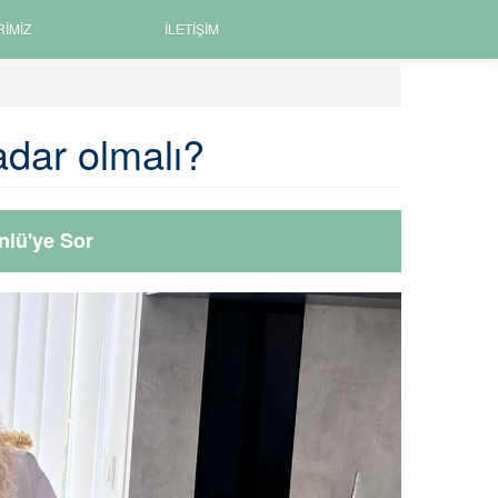
RIMIZ
İLETIŞIM
adar olmalı?
nlü'ye Sor