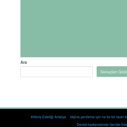
Ara
Sonuçları Göst
Klitoris Estetiği Antalya
Vajina yenileme için ne tür bir lazer ku
Devlet hastanesinde Genital Est