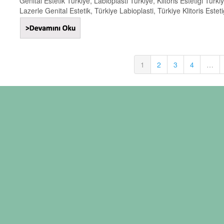
Genital Estetik Türkiye, Labioplasti Türkiye, Klitoris Estetiği Türki
Lazerle Genital Estetik, Türkiye Labioplasti, Türkiye Klitoris Estetiğ
1
2
3
4
…