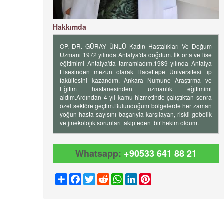
Hakkımda
OP. DR. GÜRAY ÜNLÜ Kadın Hastalıkları Ve Doğum
Uzmanı 1972 yılında Antalya'da doğdum. İlk orta ve lise
eğitimimi Antalya'da tamamladım.1989 yılında Antalya
Lisesinden mezun olarak Hacettepe Üniversitesi tıp
fakültesini kazandım. Ankara Numune Araştırma ve
Eğitim hastanesinden uzmanlık eğitimimi
aldım.Ardından 4 yıl kamu hizmetinde çalıştıktan sonra
özel sektöre geçtim.Bulunduğum bölgelerde her zaman
yoğun hasta sayısını başarıyla karşılayan, riskli gebelik
ve jınekolojık sorunları takip eden bir hekim oldum.
Whatsapp:
+90533 641 88 21
Share
Facebook
Twitter
Reddit
WhatsApp
LinkedIn
Pinterest