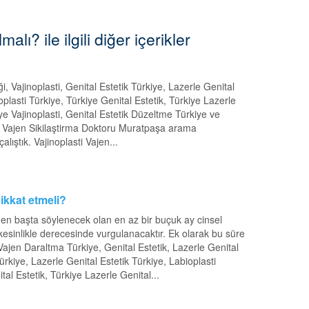
lı? ile ilgili diğer içerikler
iği, Vajinoplasti, Genital Estetik Türkiye, Lazerle Genital
noplasti Türkiye, Türkiye Genital Estetik, Türkiye Lazerle
kiye Vajinoplasti, Genital Estetik Düzeltme Türkiye ve
asti Vajen Sikilaştirma Doktoru Muratpaşa arama
lıştık. Vajinoplasti Vajen...
ikkat etmeli?
e en başta söylenecek olan en az bir buçuk ay cinsel
 kesinlikle derecesinde vurgulanacaktır. Ek olarak bu süre
Vajen Daraltma Türkiye, Genital Estetik, Lazerle Genital
 Türkiye, Lazerle Genital Estetik Türkiye, Labioplasti
ital Estetik, Türkiye Lazerle Genital...