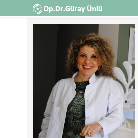
Ana
içeriğe
atla