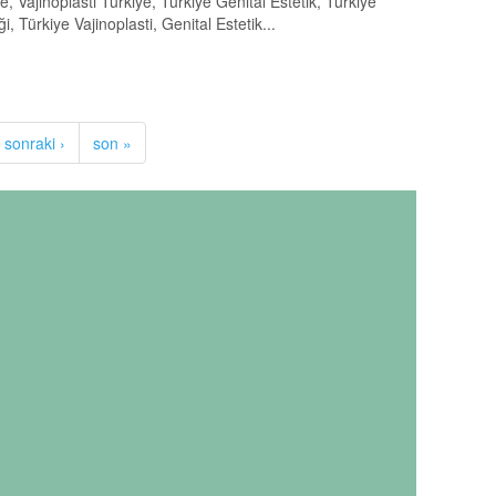
ye, Vajinoplasti Türkiye, Türkiye Genital Estetik, Türkiye
i, Türkiye Vajinoplasti, Genital Estetik...
sonraki ›
son »