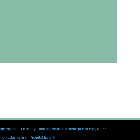
kte yapılır
Lazer uygulaması vajinada nasıl bir etki oluşturur?
 ne kadar açılır?
Genital Estetik