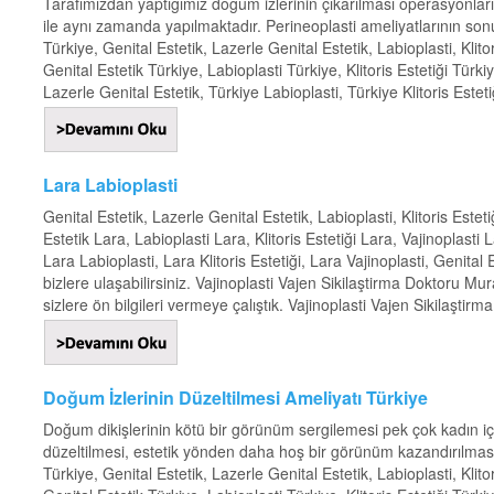
Tarafımızdan yaptığımız doğum izlerinin çıkarılması operasyonları
ile aynı zamanda yapılmaktadır. Perineoplasti ameliyatlarının so
Türkiye, Genital Estetik, Lazerle Genital Estetik, Labioplasti, Klito
Genital Estetik Türkiye, Labioplasti Türkiye, Klitoris Estetiği Türki
Lazerle Genital Estetik, Türkiye Labioplasti, Türkiye Klitoris Estetiğ
Lara Labioplasti
Genital Estetik, Lazerle Genital Estetik, Labioplasti, Klitoris Estet
Estetik Lara, Labioplasti Lara, Klitoris Estetiği Lara, Vajinoplasti
Lara Labioplasti, Lara Klitoris Estetiği, Lara Vajinoplasti, Genita
bizlere ulaşabilirsiniz. Vajinoplasti Vajen Sikilaştirma Doktoru M
sizlere ön bilgileri vermeye çalıştık. Vajinoplasti Vajen Sikilaştirma
Doğum İzlerinin Düzeltilmesi Ameliyatı Türkiye
Doğum dikişlerinin kötü bir görünüm sergilemesi pek çok kadın iç
düzeltilmesi, estetik yönden daha hoş bir görünüm kazandırılması ‘
Türkiye, Genital Estetik, Lazerle Genital Estetik, Labioplasti, Klito