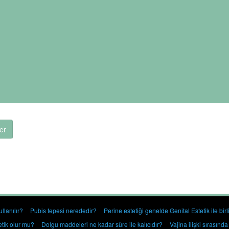
er
llanılır?
Pubis tepesi nerededir?
Perine estetiği genelde Genital Estetik ile birli
etik olur mu?
Dolgu maddeleri ne kadar süre ile kalıcıdır?
Vajina ilişki sırasında