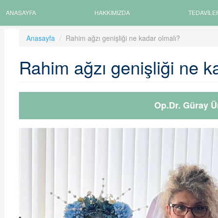
ANASAYFA
HAKKIMIZDA
TEDAVILE
Anasayfa
Rahim ağzı genişliği ne kadar olmalı?
Rahim ağzı genişliği ne k
Op.Dr. Güray Ü