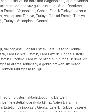
 çoğunlukla vajina daraltma (vaginoplasti) operasyonları
nuçları son derece yüz güldürücüdür., Vajen Daraltma
ris Estetiği, Vajinoplasti, Genital Estetik Türkiye, Lazerle
ye, Vajinoplasti Türkiye, Türkiye Genital Estetik, Türkiye
i, Türkiye Vajinoplasti, Genital...
iği, Vajinoplasti, Genital Estetik Lara, Lazerle Genital
 Lara, Lara Genital Estetik, Lara Lazerle Genital Estetik,
l Estetik Düzeltme Lara ve benzeri bütün tedavilerimiz için
uratpaşa arama sonuçlarıyla geldiğiniz web sitemizde
 Doktoru Muratpaşa ile ilgili...
in sorun oluşturmaktadır.Doğum dikiş izlerinin
perine estetiği’ olarak da bilinir., Vajen Daraltma
ris Estetiği, Vajinoplasti, Genital Estetik Türkiye, Lazerle