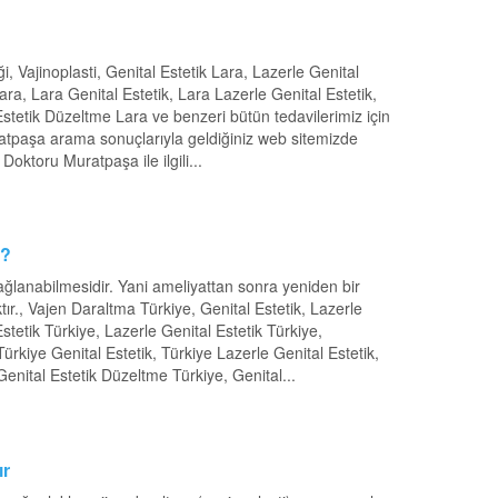
iği, Vajinoplasti, Genital Estetik Lara, Lazerle Genital
 Lara, Lara Genital Estetik, Lara Lazerle Genital Estetik,
l Estetik Düzeltme Lara ve benzeri bütün tedavilerimiz için
uratpaşa arama sonuçlarıyla geldiğiniz web sitemizde
 Doktoru Muratpaşa ile ilgili...
i?
 sağlanabilmesidir. Yani ameliyattan sonra yeniden bir
., Vajen Daraltma Türkiye, Genital Estetik, Lazerle
 Estetik Türkiye, Lazerle Genital Estetik Türkiye,
 Türkiye Genital Estetik, Türkiye Lazerle Genital Estetik,
 Genital Estetik Düzeltme Türkiye, Genital...
ır