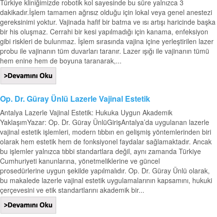
Türkiye kliniğimizde robotik kol sayesinde bu süre yalnızca 3
dakikadır.İşlem tamamen ağrısız olduğu için lokal veya genel anestezi
gereksinimi yoktur. Vajinada hafif bir batma ve ısı artışı haricinde başka
bir his oluşmaz. Cerrahi bir kesi yapılmadığı için kanama, enfeksiyon
gibi riskleri de bulunmaz. İşlem sırasında vajina içine yerleştirilen lazer
probu ile vajinanın tüm duvarları taranır. Lazer ışığı ile vajinanın tümü
hem enine hem de boyuna taranarak,...
Op. Dr. Güray Ünlü Lazerle Vajinal Estetik
Antalya Lazerle Vajinal Estetik: Hukuka Uygun Akademik
YaklaşımYazar: Op. Dr. Güray ÜnlüGirişAntalya’da uygulanan lazerle
vajinal estetik işlemleri, modern tıbbın en gelişmiş yöntemlerinden biri
olarak hem estetik hem de fonksiyonel faydalar sağlamaktadır. Ancak
bu işlemler yalnızca tıbbi standartlara değil, aynı zamanda Türkiye
Cumhuriyeti kanunlarına, yönetmeliklerine ve güncel
prosedürlerine uygun şekilde yapılmalıdır. Op. Dr. Güray Ünlü olarak,
bu makalede lazerle vajinal estetik uygulamalarının kapsamını, hukuki
çerçevesini ve etik standartlarını akademik bir...