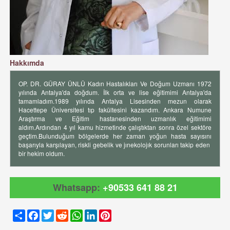
Hakkımda
OP. DR. GÜRAY ÜNLÜ Kadın Hastalıkları Ve Doğum Uzmanı 1972
yılında Antalya'da doğdum. İlk orta ve lise eğitimimi Antalya'da
tamamladım.1989 yılında Antalya Lisesinden mezun olarak
Hacettepe Üniversitesi tıp fakültesini kazandım. Ankara Numune
Araştırma ve Eğitim hastanesinden uzmanlık eğitimimi
aldım.Ardından 4 yıl kamu hizmetinde çalıştıktan sonra özel sektöre
geçtim.Bulunduğum bölgelerde her zaman yoğun hasta sayısını
başarıyla karşılayan, riskli gebelik ve jınekolojık sorunları takip eden
bir hekim oldum.
Whatsapp:
+90533 641 88 21
Share
Facebook
Twitter
Reddit
WhatsApp
LinkedIn
Pinterest