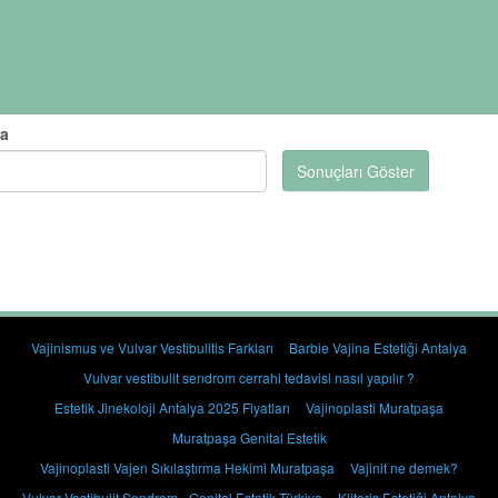
ra
Sonuçları Göster
Vajinismus ve Vulvar Vestibulitis Farkları
Barbie Vajina Estetiği Antalya
Vulvar vestibulit sendrom cerrahi tedavisi nasıl yapılır ?
Estetik Jinekoloji Antalya 2025 Fiyatları
Vajinoplasti Muratpaşa
Muratpaşa Genital Estetik
Vajinoplasti Vajen Sıkılaştırma Hekimi Muratpaşa
Vajinit ne demek?
Vulvar Vestibulit Sendrom - Genital Estetik Türkiye
Klitoris Estetiği Antalya