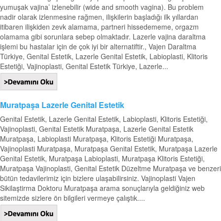
yumuşak vajina’ izlenebilir (wide and smooth vagina). Bu problem
nadir olarak izlenmesine rağmen, ilişkilerin başladığı ilk yıllardan
itibaren ilişkiden zevk alamama, partneri hissedememe, orgazm
olamama gibi sorunlara sebep olmaktadır. Lazerle vajina daraltma
işlemi bu hastalar için de çok iyi bir alternatiftir., Vajen Daraltma
Türkiye, Genital Estetik, Lazerle Genital Estetik, Labioplasti, Klitoris
Estetiği, Vajinoplasti, Genital Estetik Türkiye, Lazerle...
Muratpaşa Lazerle Genital Estetik
Genital Estetik, Lazerle Genital Estetik, Labioplasti, Klitoris Estetiği,
Vajinoplasti, Genital Estetik Muratpaşa, Lazerle Genital Estetik
Muratpaşa, Labioplasti Muratpaşa, Klitoris Estetiği Muratpaşa,
Vajinoplasti Muratpaşa, Muratpaşa Genital Estetik, Muratpaşa Lazerle
Genital Estetik, Muratpaşa Labioplasti, Muratpaşa Klitoris Estetiği,
Muratpaşa Vajinoplasti, Genital Estetik Düzeltme Muratpaşa ve benzeri
bütün tedavilerimiz için bizlere ulaşabilirsiniz. Vajinoplasti Vajen
Sikilaştirma Doktoru Muratpaşa arama sonuçlarıyla geldiğiniz web
sitemizde sizlere ön bilgileri vermeye çalıştık....