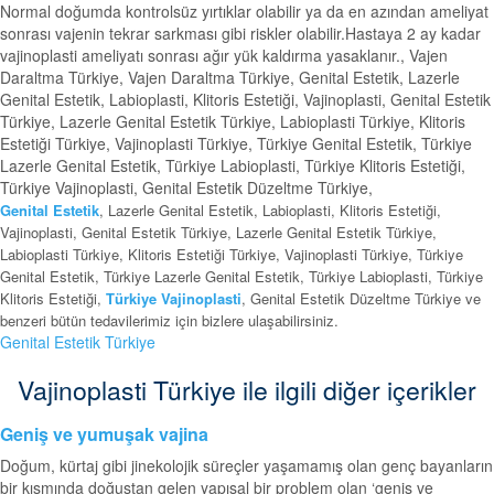
Normal doğumda kontrolsüz yırtıklar olabilir ya da en azından ameliyat
sonrası vajenin tekrar sarkması gibi riskler olabilir.Hastaya 2 ay kadar
vajinoplasti ameliyatı sonrası ağır yük kaldırma yasaklanır., Vajen
Daraltma Türkiye, Vajen Daraltma Türkiye, Genital Estetik, Lazerle
Genital Estetik, Labioplasti, Klitoris Estetiği, Vajinoplasti, Genital Estetik
Türkiye, Lazerle Genital Estetik Türkiye, Labioplasti Türkiye, Klitoris
Estetiği Türkiye, Vajinoplasti Türkiye, Türkiye Genital Estetik, Türkiye
Lazerle Genital Estetik, Türkiye Labioplasti, Türkiye Klitoris Estetiği,
Türkiye Vajinoplasti, Genital Estetik Düzeltme Türkiye,
Genital Estetik
, Lazerle Genital Estetik, Labioplasti, Klitoris Estetiği,
Vajinoplasti, Genital Estetik Türkiye, Lazerle Genital Estetik Türkiye,
Labioplasti Türkiye, Klitoris Estetiği Türkiye, Vajinoplasti Türkiye, Türkiye
Genital Estetik, Türkiye Lazerle Genital Estetik, Türkiye Labioplasti, Türkiye
Klitoris Estetiği,
Türkiye Vajinoplasti
, Genital Estetik Düzeltme Türkiye ve
benzeri bütün tedavilerimiz için bizlere ulaşabilirsiniz.
Genital Estetik Türkiye
Vajinoplasti Türkiye ile ilgili diğer içerikler
Geniş ve yumuşak vajina
Doğum, kürtaj gibi jinekolojik süreçler yaşamamış olan genç bayanların
bir kısmında doğuştan gelen yapısal bir problem olan ‘geniş ve