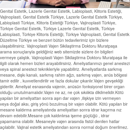
Genital Estetik, Lazerle Genital Estetik, Labioplasti, Klitoris Estetiği,
Vajinoplasti, Genital Estetik Türkiye, Lazerle Genital Estetik Türkiye,
Labioplasti Türkiye, Klitoris Estetiği Türkiye, Vajinoplasti Türkiye,
Türkiye Genital Estetik, Türkiye Lazerle Genital Estetik, Türkiye
Labioplasti, Türkiye Klitoris Estetiği, Türkiye Vajinoplasti, Genital Estetik
Düzeltme Türkiye ve benzeri bütün tedavilerimiz için bizlere
ulaşabilirsiniz. Vajinoplasti Vajen Sikilaştirma Doktoru Muratpaşa
arama sonuçlarıyla geldiğiniz web sitemizde sizlere ön bilgileri
vermeye çalıştık. Vajinoplasti Vajen Sikilaştirma Doktoru Muratpaşa ile
ilgili olarak hemen bizleri arayabilirsiniz. Ameliyatlarımızı genel anestezi
veya spinal anestezi teknikleriyle yapabiliriz. Ameliyatlarda sarkmış
mesane, dışkı kanalı, sarkmış rahim ağzı, sarkmış vajen, anüs bölgesi
tamir edilir , kuvvetlendirilir ve fazla dokular çıkarılır.Vajen gevşekliği
giderilir. Ameliyat esnasında vajenin, anüsün fonksiyonel birer organ
olduğu unutulmamalıdır.Vajen ne az, ne çok sıkılıkta dikilmelidir.Kötü
yapılan bir ameliyattan sonra aşırı dar vajen ,ilişkiye izin vermeyen
veya doğal aksı, giriş yönü bozulmuş bir vajen olabilir. Kötü yapılan bir
mesane kaldırma ameliyatında ameliyattan sonra idrar kaçırma nız
devam edebilir.Mesane çok kaldırılırsa işeme güçlüğü , idrar
yapamama olabilir. Mesaneyle vajen arasında fistül denilen hatlar
açılabilir. Vajinal estetik ameliyatından sonra normal doğum önerilmez.